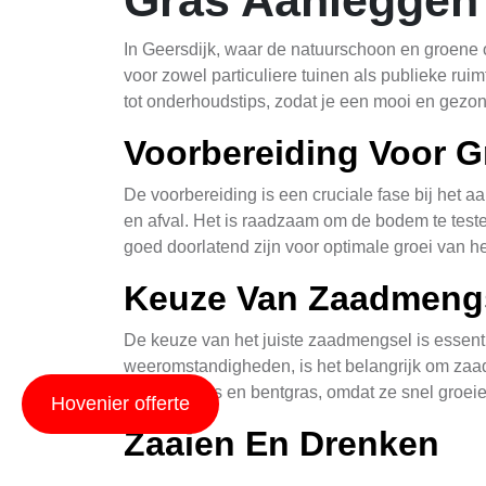
In Geersdijk, waar de natuurschoon en groene 
voor zowel particuliere tuinen als publieke ru
tot onderhoudstips, zodat je een mooi en gezon
Voorbereiding Voor 
De voorbereiding is een cruciale fase bij het 
en afval. Het is raadzaam om de bodem te test
goed doorlatend zijn voor optimale groei van he
Keuze Van Zaadmeng
De keuze van het juiste zaadmengsel is essenti
weeromstandigheden, is het belangrijk om zaad
fijnstraalgras en bentgras, omdat ze snel gro
Hovenier offerte
Zaaien En Drenken
Na de voorbereiding van de bodem is het tijd 