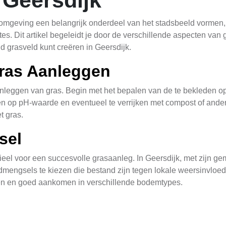
omgeving een belangrijk onderdeel van het stadsbeeld vormen, 
imtes. Dit artikel begeleidt je door de verschillende aspecten 
d grasveld kunt creëren in Geersdijk.
Gras Aanleggen
aanleggen van gras. Begin met het bepalen van de te bekleden op
en op pH-waarde en eventueel te verrijken met compost of ande
t gras.
sel
eel voor een succesvolle grasaanleg. In Geersdijk, met zijn ge
mengsels te kiezen die bestand zijn tegen lokale weersinvloede
eien en goed aankomen in verschillende bodemtypes.
om te zaaien. Zaai de zaden gelijkmatig over de oppervlakte me