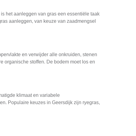
is het aanleggen van gras een essentiële taak
van gras aanleggen, van keuze van zaadmengsel
pervlakte en verwijder alle onkruiden, stenen
re organische stoffen. De bodem moet los en
matigde klimaat en variabele
n. Populaire keuzes in Geersdijk zijn ryegras,
t een zaaimachine of handzaai. Druk de zaden